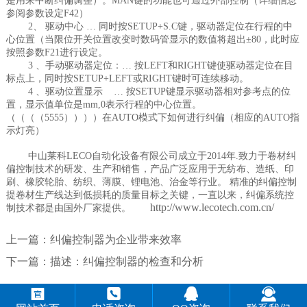
是用来中断纠偏调整）。MAN键的功能也可通过外部控制（详细信息
参阅参数设定F42）
2、 驱动中心 … 同时按SETUP+S.C键，驱动器定位在行程的中
心位置（当限位开关位置改变时数码管显示的数值将超出±80，此时应
按照参数F21进行设定。
3 、手动驱动器定位：… 按LEFT和RIGHT键使驱动器定位在目
标点上，同时按SETUP+LEFT或RIGHT键时可连续移动。
4 、驱动位置显示 … 按SETUP键显示驱动器相对参考点的位
置，显示值单位是mm,0表示行程的中心位置。
（（（（5555））））在AUTO模式下如何进行纠偏（相应的AUTO指
示灯亮）
中山莱科LECO自动化设备有限公司成立于2014年.致力于卷材纠
偏控制技术的研发、生产和销售，产品广泛应用于无纺布、造纸、印
刷、橡胶轮胎、纺织、薄膜、锂电池、治金等行业。 精准的纠偏控制
提卷材生产线达到低损耗的质量目标之关键，一直以来，纠偏系统控
http://www.lecotech.com.cn/
制技术都是由国外厂家提供。
上一篇：
纠偏控制器为企业带来效率
下一篇：
描述：纠偏控制器的检查和分析



