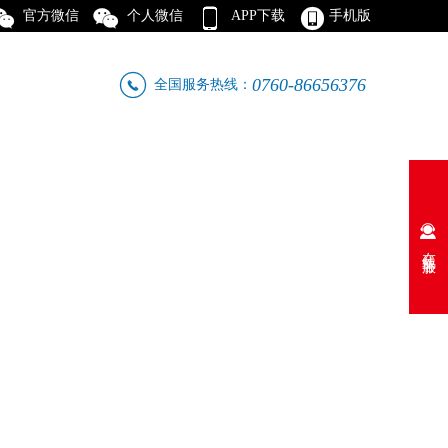




官方微信
个人微信
APP下载
手机版

0760-86656376
全国服务热线：
人才招聘
联系我们

在线客服