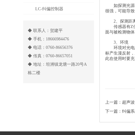
如探测光源
LC-纠偏控制器
很强，可能导致
2、探测距
传感器有Z
◆ 联系人：贺建平
面与被检测物体
◆ 手机：18666984476
3、环境
◆ 电话：0760-86656376
环境对光电
标产生漫反射，
◆ 传真：0760-86657051
此在使用时要
◆ 地址：坦洲镇龙塘一路20号A
栋二楼
上一篇：
超声波
下一篇：
纠偏系