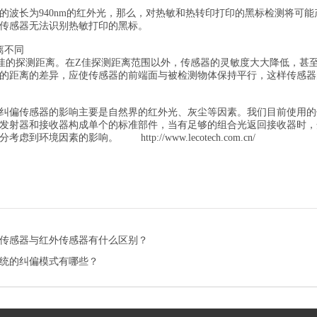
的波长为940nm的红外光，那么，对热敏和热转印打印的黑标检测将可
传感器无法识别热敏打印的黑标。
离不同
佳的探测距离。在Z佳探测距离范围以外，传感器的灵敏度大大降低，甚
的距离的差异，应使传感器的前端面与被检测物体保持平行，这样传感器
纠偏传感器的影响主要是自然界的红外光、灰尘等因素。我们目前使用的
发射器和接收器构成单个的标准部件，当有足够的组合光返回接收器时，
充分考虑到环境因素的影响。
http://www.lecotech.com.cn/
传感器与红外传感器有什么区别？
统的纠偏模式有哪些？