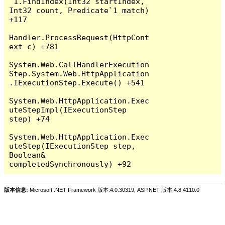
`1.FindIndex(Int32 startIndex, 
Int32 count, Predicate`1 match) 
+117

Handler.ProcessRequest(HttpCont
ext c) +781

System.Web.CallHandlerExecution
Step.System.Web.HttpApplication
.IExecutionStep.Execute() +541

System.Web.HttpApplication.Exec
uteStepImpl(IExecutionStep 
step) +74

System.Web.HttpApplication.Exec
uteStep(IExecutionStep step, 
Boolean& 
版本信息:
Microsoft .NET Framework 版本:4.0.30319; ASP.NET 版本:4.8.4110.0